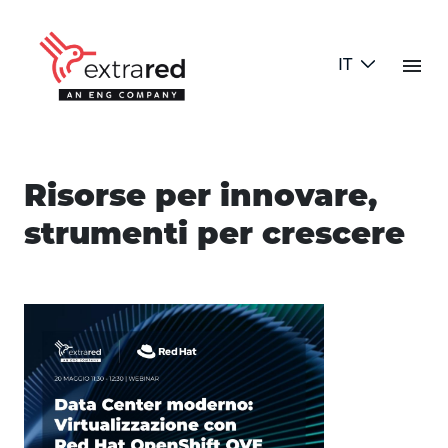
Skip to Main Content
menu
IT
Contenuti
Risorse per innovare,
strumenti per crescere