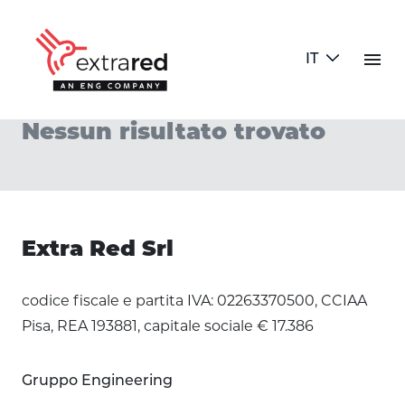
Skip to Main Content
menu
IT
dettaglio opportunità
Nessun risultato trovato
Extra Red Srl
codice fiscale e partita IVA: 02263370500, CCIAA
Pisa, REA 193881, capitale sociale € 17.386
Gruppo Engineering