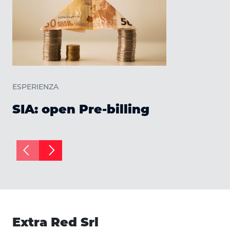
ESPERIENZA
SIA: open Pre-billing
arrow_back_ios
arrow_forward_ios
Extra Red Srl