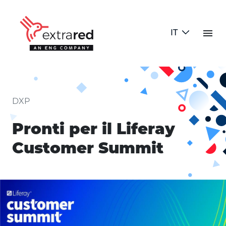
Skip to Main Content
menu
IT
Pronti per il Liferay Customer 
DXP
Pronti per il Liferay
Customer Summit