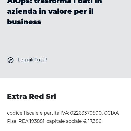
AIOps: trasforma i dati in
azienda in valore per il
business
explore
Leggili Tutti!
Extra Red Srl
codice fiscale e partita IVA: 02263370500, CCIAA
Pisa, REA 193881, capitale sociale € 17.386