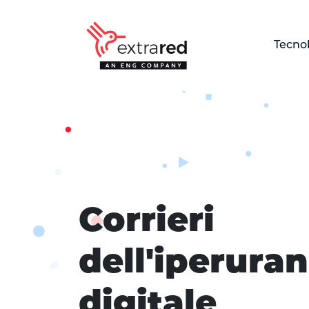
Skip to Main Content
Tecno
Home
Corrieri
dell'iperuran
digitale