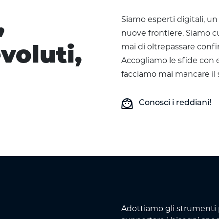
Siamo esperti digitali, un
,
nuove frontiere. Siamo cu
mai di oltrepassare confi
voluti,
Accogliamo le sfide con
facciamo mai mancare il s
face_3
Conosci i reddiani!
Adottiamo gli strumenti p