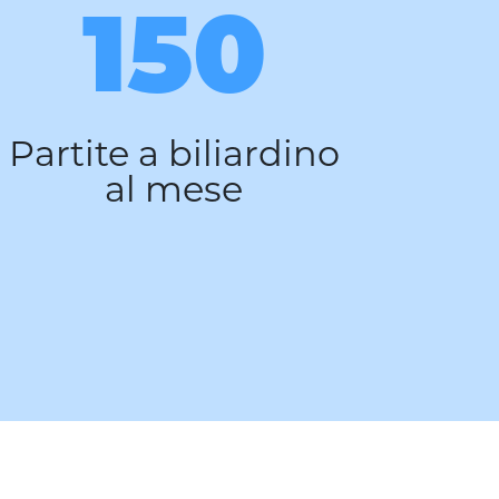
150
Partite a biliardino
Pres
al mese