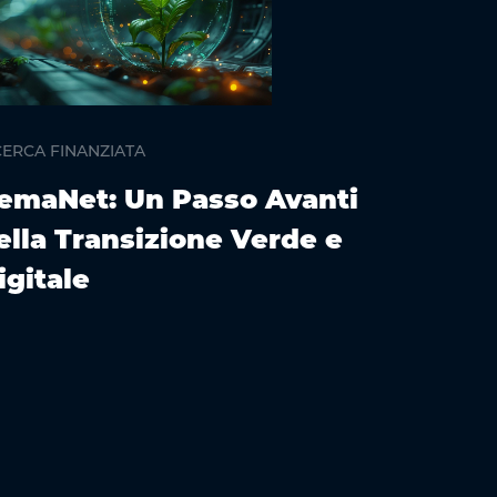
RICERCA FI
CERCA FINANZIATA
Path4M
emaNet: Un Passo Avanti
Innova
ella Transizione Verde e
l'Inqu
igitale
delle 
Medite