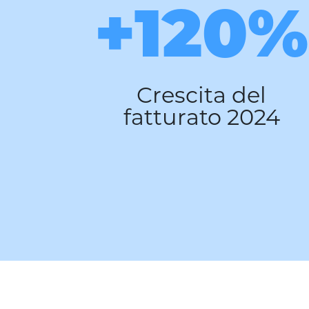
K
+120%
e,
Crescita del
ione
fatturato 2024