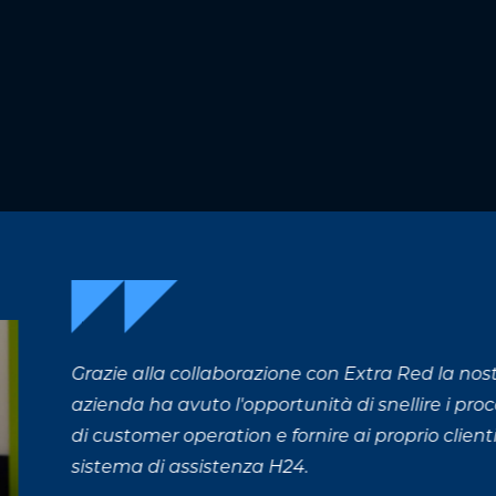
ra Red la nostra
nellire i processi
proprio clienti un